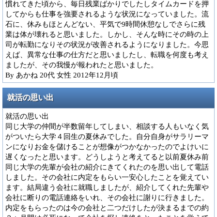
慣れてきた頃から、毎日残業ばかりでしたしタイムカードを押
してからも仕事を強要されるような状況になっていました。流
石に、休みもほとんどない、平気で9時間休憩なしでさらに残
業は体が壊れると思いました。しかし、そんな時にその時の上
司が転勤になりその状況が改善されるようになりました。今思
えば、異常な仕事の仕方だと思いましたし、転職を何度も考え
ましたが、その我慢が報われたと思いました。
By あかね 20代 女性 2012年12月頃
就活の思い出
就活の思い出
同じ大学の仲間が半数留年してしまい、相談する人もいなく気
がついたら大学４回生の夏休みでした。自分自身がサラリーマ
ンになりお金を儲けることが想像がつかなかったのでよけいに
遅くなったと思います。どうしようと考えてると以前夏休み前
同じ大学の先輩が会社の紹介にきてくれたのを思い出して電話
しました。その会社に内定をもらい一安心したことを覚えてい
ます。結局違う会社に就職しましたが、紹介してくれた先輩や
会社に断りの電話連絡をいれ、その会社に謝りに行きました。
内定をもらったのは今の会社と二つだけしたが決まるまでの約