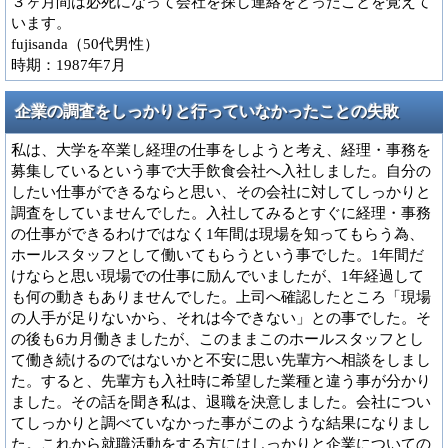
３ヶ月間は必死になって会社を探し連絡をとったことを覚えて
います。
fujisanda（50代男性）
時期：1987年7月
企業の調査をしっかりと行っていなかったことの失敗
私は、大学を卒業し経理の仕事をしようと考え、経理・事務を
募集しているという事で大手飲食会社へ入社しました。自分の
したい仕事ができるならと思い、その会社に対してしっかりと
調査をしていませんでした。入社してみるとすぐに経理・事務
の仕事ができるわけではなく1年間は現場を知ってもらう為、
ホールスタッフとして働いてもらうという事でした。1年間だ
けならと思い現場での仕事に励んでいましたが、1年経過して
も何の動きもありませんでした。上司へ確認したところ「現場
の人手が足りないから、それは今できない」との事でした。そ
の後も6カ月働きましたが、このままこのホールスタッフとし
て働き続けるのではないかと不安に思い先輩方へ相談をしまし
た。すると、先輩方も入社時に希望した業種と違う事が分かり
ました。その話を聞き私は、退職を決意しました。会社につい
てしっかりと調べていなかった事がこのような結果になりまし
た。これから就職活動をする方にはしっかりと企業についての