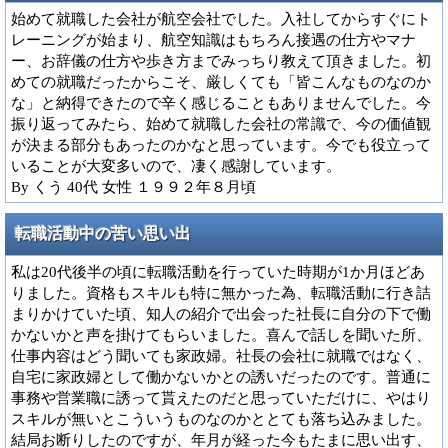
始めて就職した会社が航空会社でした。入社してからすぐにト
レーニングが始まり、航空知識はもちろん接遇の仕方やマナ
ー、お辞儀の仕方や歩き方までみっちり教えて頂きました。初
めての就職だったからこそ、厳しくても「皆こんなものなのか
な」と納得できたので辛く感じることもありませんでした。今
振り返ってみたら、始めて就職した会社の常識で、今の価値観
が決まる部分もあったのかなと思っています。今でも役立って
いることが大変多いので、凄く感謝しています。
By くう 40代 女性 １９９２年８月頃
転職活動中の苦い思い出
私は20代後半の頃に転職活動を行っていた時期が1か月ほどあ
りました。資格もスキルも特に無かった為、転職活動に行き詰
まりかけていた頃、知人の紹介で出会った社長に自分の下で働
かないかと声を掛けてもらいました。喜んで話しを聞いた所、
仕事内容はどう聞いても家政婦。社長の会社に就職ではなく、
自宅に家政婦として働かないかとの誘いだったのです。普通に
事務や営業職に誘って貰えたのだと思っていただけに、やはり
スキルが無いとこういうものなのかととても落ち込みました。
結局お断りしたのですが、年月が経った今もたまに思い出す、