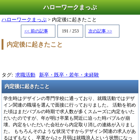
ハローワークまっぷ
ハローワークまっぷ
> 内定後に起きたこと
<< 前の記事
191 / 253
次の記事 >>
内定後に起きたこと
タグ:
求職活動
新卒・既卒・若年・未経験
内定後に起きたこと
学生時はデザインの専門学校に通っており、就職活動ではデザ
イン関連の職場を選んで面接に行っておりました。 活動を初め
た頃はまだバブルの時期で求人数が多くスムーズに内定をいた
だいたのですが、年が明け卒業も間近に迫った時バブルが崩
壊。内定をいただいた会社から内定取り消しの連絡が入りまし
た。 もちろんそのような状況ですからデザイン関連の求人があ
るはずもなく、卒業から2ヶ月弱は就職浪人という状態になっ