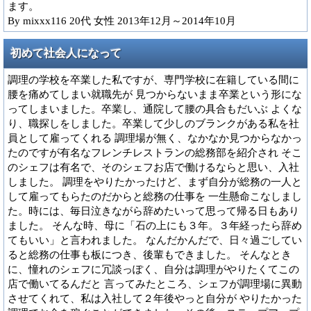
ます。
By mixxx116 20代 女性 2013年12月～2014年10月
初めて社会人になって
調理の学校を卒業した私ですが、専門学校に在籍している間に
腰を痛めてしまい就職先が 見つからないまま卒業という形にな
ってしまいました。卒業し、通院して腰の具合もだいぶ よくな
り、職探しをしました。卒業して少しのブランクがある私を社
員として雇ってくれる 調理場が無く、なかなか見つからなかっ
たのですが有名なフレンチレストランの総務部を紹介され そこ
のシェフは有名で、そのシェフお店で働けるならと思い、入社
しました。 調理をやりたかったけど、まず自分が総務の一人と
して雇ってもらたのだからと総務の仕事を 一生懸命こなしまし
た。時には、毎日泣きながら辞めたいって思って帰る日もあり
ました。 そんな時、母に「石の上にも３年。３年経ったら辞め
てもいい」と言われました。 なんだかんだで、日々過ごしてい
ると総務の仕事も板につき、後輩もできました。 そんなとき
に、憧れのシェフに冗談っぽく、自分は調理がやりたくてこの
店で働いてるんだと 言ってみたところ、シェフが調理場に異動
させてくれて、私は入社して２年後やっと自分が やりたかった