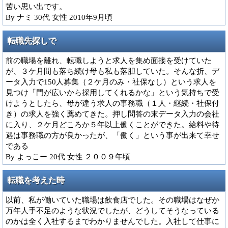
苦い思い出です。
By ナミ 30代 女性 2010年9月頃
転職先探しで
前の職場を離れ、転職しようと求人を集め面接を受けていた
が、３ケ月間も落ち続け母も私も落胆していた。そんな折、デ
ータ入力で150人募集（２ケ月のみ・社保なし）という求人を
見つけ「門が広いから採用してくれるかな」という気持ちで受
けようとしたら、母が違う求人の事務職（１人・継続・社保付
き）の求人を強く薦めてきた。押し問答の末データ入力の会社
に入り、２ケ月どころか５年以上働くことができた。給料や待
遇は事務職の方が良かったが、「働く」という事が出来て幸せ
である
By よっこー 20代 女性 ２００９年頃
転職を考えた時
以前、私が働いていた職場は飲食店でした。その職場はなぜか
万年人手不足のような状況でしたが、どうしてそうなっている
のかは全く入社するまでわかりませんでした。入社して仕事に