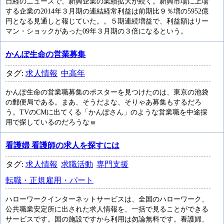
日経のニュースで、新興企業の業績拡大が続く。新興市場に上場
する企業の2014年３月期の連結経常利益は前期比９％増の5952億
円となる見通しと報じていた。。５期連続増益で、利益額はリー
マン・ショックがあった09年３月期の３倍になるという。
かんぽ生命の営業募集
タグ:
求人情報
中高年
かんぽ生命の営業職募集のポスターを見つけたのは、東京の池袋
の郵便局である。まあ、そうだよな、そりゃあ募集もするだろ
う。TVのCMに出てくる「かんぽさん」のような営業職を中途採
用で探しているのだろうなｗ
看護婦 看護師の求人を探すには
タグ:
求人情報
求職活動
専門支援
転職・正規雇用・パート
ハローワークインターネットサービスは、全国のハローワーク、
公共職業安定所に出された求人情報を、一括で見ることができる
サービスです。国の施設ですから利用は勿論無料です。看護婦、