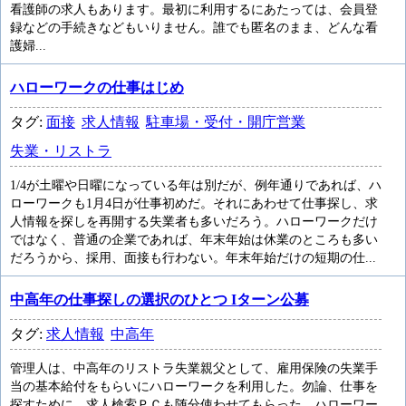
看護師の求人もあります。最初に利用するにあたっては、会員登
録などの手続きなどもいりません。誰でも匿名のまま、どんな看
護婦...
ハローワークの仕事はじめ
タグ:
面接
求人情報
駐車場・受付・開庁営業
失業・リストラ
1/4が土曜や日曜になっている年は別だが、例年通りであれば、ハ
ローワークも1月4日が仕事初めだ。それにあわせて仕事探し、求
人情報を探しを再開する失業者も多いだろう。ハローワークだけ
ではなく、普通の企業であれば、年末年始は休業のところも多い
だろうから、採用、面接も行わない。年末年始だけの短期の仕...
中高年の仕事探しの選択のひとつ Iターン公募
タグ:
求人情報
中高年
管理人は、中高年のリストラ失業親父として、雇用保険の失業手
当の基本給付をもらいにハローワークを利用した。勿論、仕事を
探すために、求人検索ＰＣも随分使わせてもらった。ハローワー