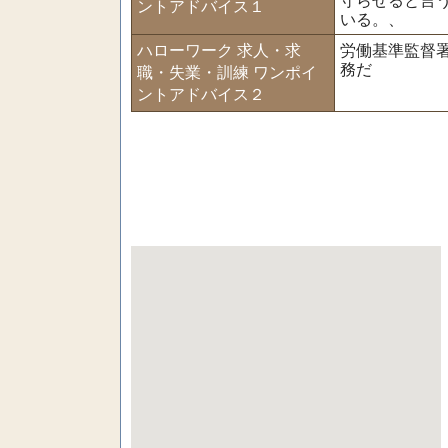
守らせると言
ントアドバイス１
いる。、
ハローワーク 求人・求
労働基準監督
務だ
職・失業・訓練 ワンポイ
ントアドバイス２