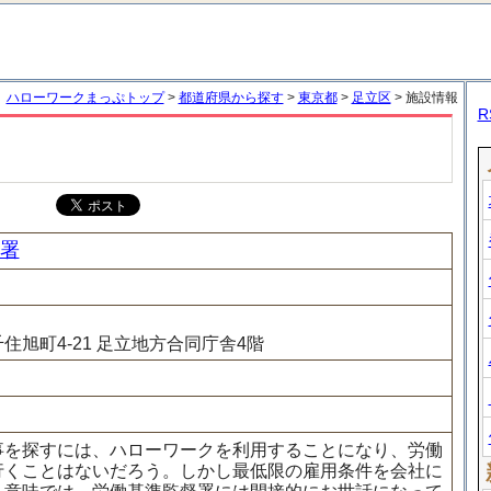
ハローワークまっぷトップ
>
都道府県から探す
>
東京都
>
足立区
> 施設情報
R
署
住旭町4-21 足立地方合同庁舎4階
事を探すには、ハローワークを利用することになり、労働
行くことはないだろう。しかし最低限の雇用条件を会社に