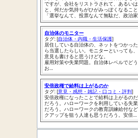
ですが、会社をリストラされて、あるいは
と、何だか気持ちがひがみっぽくなること
「選挙なんて、投票なんて無駄だ、政治家な
自治体のモニター
タグ: [
自治体・内職・生活保護
]
居住している自治体の、ネットをつかった
ら当選したらしい。モニターといっても、
意見も書けると思うけどな。
雇用対策や失業問題。自治体レベルでどう
お...
安倍政権で給料は上がるのか
タグ: [
意見・感想・雑記・口コミ・評判
]
安倍政権になったことで給料は上がるのだ
だろう。ハローワークを利用している失業
だろう。ハローワークの教育訓練給付など
クアップを狙う人達も思うだろう。安倍...