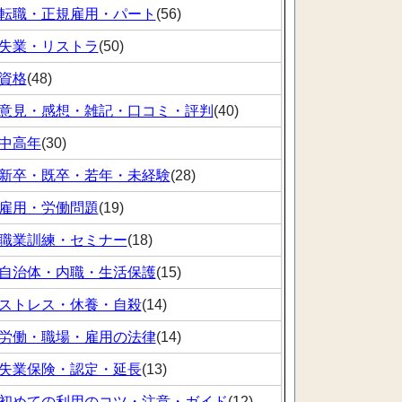
転職・正規雇用・パート
(56)
失業・リストラ
(50)
資格
(48)
意見・感想・雑記・口コミ・評判
(40)
中高年
(30)
新卒・既卒・若年・未経験
(28)
雇用・労働問題
(19)
職業訓練・セミナー
(18)
自治体・内職・生活保護
(15)
ストレス・休養・自殺
(14)
労働・職場・雇用の法律
(14)
失業保険・認定・延長
(13)
初めての利用のコツ・注意・ガイド
(12)