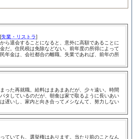
[
失業・リストラ
]
から退会することになると、意外に高額であることに
金だ。住民税は免除などない。前年度の所得によって
民年金は、会社都合の離職、失業であれば、前年の所
まった再就職。給料はまあまあだが、少々遠い。時間
バタしているのだが、朝食は家で取るように長いあい
は遅いし、家内と向き合ってメシなんて、努力しない
っていても、選挙権はあります。当たり前のことなん