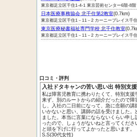
東京都足立区千住1-4-1 東京芸術センター6階-8階
日本医療事務協会 北千住第2教室
(0.7km)
東京都足立区千住1－11－2 カーニープレイス千住
東京医療秘書福祉専門学校 北千住教室
(0.7k
東京都足立区千住1－11－2 カーニープレイス千住
口コミ・評判
入社ドタキャンの苦い思い出 特別支
私は障害児教育に携わりたくて、特別支援
来ず、別のルートからの紹介だったので障
し、入社の二日前になって、急に念願の講
いかないと思い、講師の話を受けました。
ました。本当に言葉にならないくらい申し
ったので、しょうがないねと言ってくださ
と頭を下げに行ってよかったと思います。
S.S(30代女性)