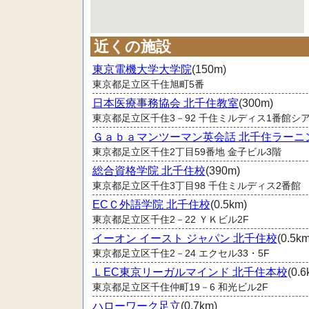
近くの施設
東京電機大学大学院
(150m)
東京都足立区千住旭町5番
日本医療事務協会 北千住教室
(300m)
東京都足立区千住3－92 千住ミルディス1番館シア
Ｇａｂａマンツーマン英会話 北千住ラーニ
東京都足立区千住2丁目59番地 金子ビル3階
総合資格学院 北千住校
(390m)
東京都足立区千住3丁目98 千住ミルディス2番館
ECＣ外語学院 北千住校
(0.5km)
東京都足立区千住2－22 ＹＫビル2F
イーオン イースト ジャパン 北千住校
(0.5km
東京都足立区千住2－24 エクセル33・5F
ＬEC東京リーガルマインド 北千住本校
(0.6
東京都足立区千住仲町19－6 和光ビル2F
ハローワーク足立
(0.7km)