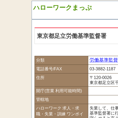
ハローワークまっぷ
東京都足立労働基準監督署
労働基準監督
分類
電話番号/FAX
03-3882-1187
住所
〒120-0026
東京都足立区千
開庁(営業 利用可能時間)
管轄地
ハローワーク 求人・求
失業して、仕
基準監督署に
職・失業・訓練 ワンポイ