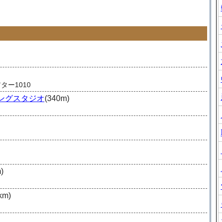
ター1010
ングスタジオ
(340m)
)
km)