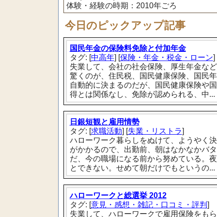
体験・経験の時期：2010年ごろ
今日のピックアップ記事
国民年金の保険料免除と付加年金
タグ: [
中高年
] [
保険・年金・税金・ローン
] 
失業して、会社の社会保険、厚生年金など
驚くのが、住民税、国民健康保険、国民年
自動的に決まるのだが、国民健康保険や国
得とは関係なし、免除が認められる、中...
日銀短観と雇用情勢
タグ: [
求職活動
] [
失業・リストラ
]
ハローワーク暮らしをぬけて、ようやく決
がかかるので、出勤前、朝はなかなかバタ
だ、今の職場になる前から努めている。夜
とできない。せめて朝だけでもというの...
ハローワークと総選挙 2012
タグ: [
意見・感想・雑記・口コミ・評判
]
失業して、ハローワークで雇用保険をもら