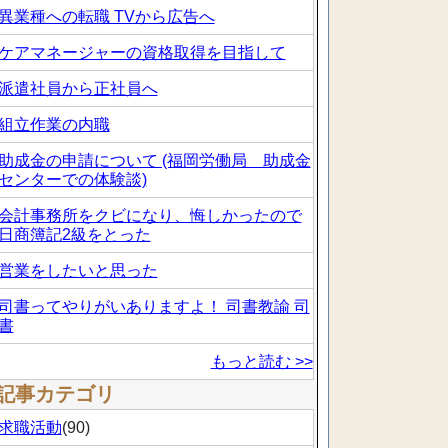
異業種への転職 TVから広告へ
ケアマネージャーの資格取得を目指して
派遣社員から正社員へ
組立作業の内職
助成金の申請について (福岡労働局 助成金
センターでの体験談)
会計事務所をクビになり、悔しかったので
日商簿記2級をとった
営業をしたいと思った
司書ってやりがいありますよ！ 司書教諭 司
書
もっと読む >>
記事カテゴリ
求職活動
(90)