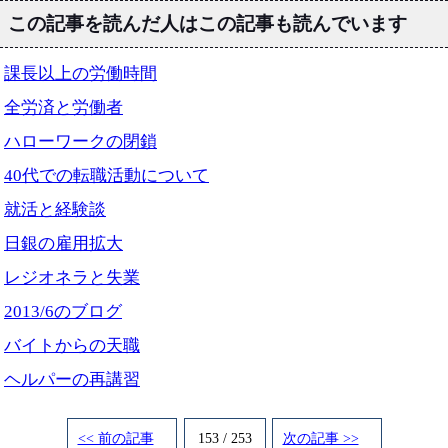
この記事を読んだ人はこの記事も読んでいます
課長以上の労働時間
全労済と労働者
ハローワークの閉鎖
40代での転職活動について
就活と経験談
日銀の雇用拡大
レジオネラと失業
2013/6のブログ
バイトからの天職
ヘルパーの再講習
<< 前の記事
153 / 253
次の記事 >>