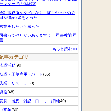
センターでの体験談)
会計事務所をクビになり、悔しかったので
日商簿記2級をとった
営業をしたいと思った
司書ってやりがいありますよ！ 司書教諭 司
書
もっと読む >>
記事カテゴリ
求職活動
(90)
転職・正規雇用・パート
(56)
失業・リストラ
(50)
資格
(48)
意見・感想・雑記・口コミ・評判
(40)
中高年
(30)