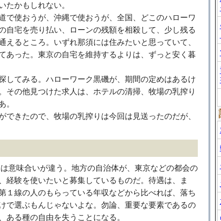
いたかもしれない。
道で使おうが、沖縄で使おうが、全国、どこのハローワ
の自宅を売り払い、ローンの残額を相殺して、少し残る
通えるところ。いずれ那須には住みたいと思っていて、
てあった。東京の自宅を維持するよりは、ずっと安く暮
探してみる。ハローワーク黒磯が、期間の定めはあるけ
。その他見つけた求人は、ホテルの清掃、牧場の乳搾り
あ。
ができたので、牧場の乳搾りは今回は見送ったのだが、
ンは意味合いが違う。地方の自治体が、東京などの都会の
、経験を使いたいと募集しているものだ。待遇は、ま
第１線の人のもらっている年収などから比べれば、落ち
けで選ぶもんじゃないよな。勿論、重要な要素であるの
、ある種の自由を失うことになる。