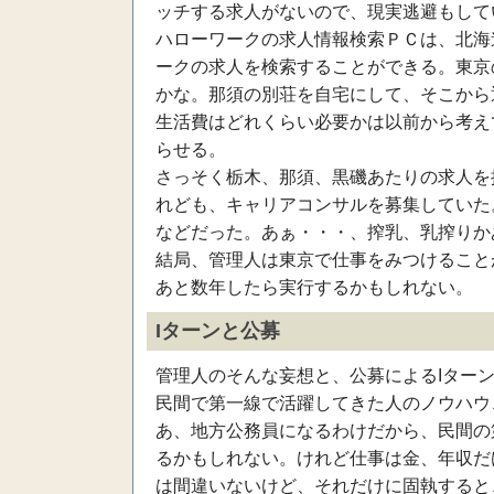
ッチする求人がないので、現実逃避もして
ハローワークの求人情報検索ＰＣは、北海
ークの求人を検索することができる。東京
かな。那須の別荘を自宅にして、そこから
生活費はどれくらい必要かは以前から考え
らせる。
さっそく栃木、那須、黒磯あたりの求人を
れども、キャリアコンサルを募集していた
などだった。あぁ・・・、搾乳、乳搾りか
結局、管理人は東京で仕事をみつけること
あと数年したら実行するかもしれない。
Iターンと公募
管理人のそんな妄想と、公募によるIター
民間で第一線で活躍してきた人のノウハウ
あ、地方公務員になるわけだから、民間の
るかもしれない。けれど仕事は金、年収だ
は間違いないけど、それだけに固執すると