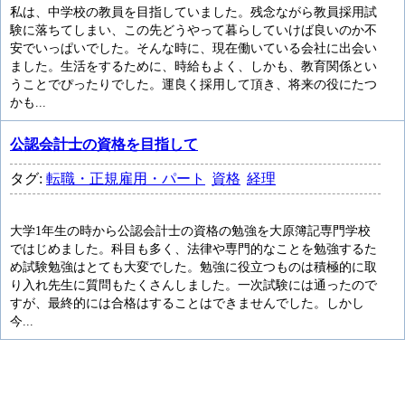
私は、中学校の教員を目指していました。残念ながら教員採用試
験に落ちてしまい、この先どうやって暮らしていけば良いのか不
安でいっぱいでした。そんな時に、現在働いている会社に出会い
ました。生活をするために、時給もよく、しかも、教育関係とい
うことでぴったりでした。運良く採用して頂き、将来の役にたつ
かも...
公認会計士の資格を目指して
タグ:
転職・正規雇用・パート
資格
経理
大学1年生の時から公認会計士の資格の勉強を大原簿記専門学校
ではじめました。科目も多く、法律や専門的なことを勉強するた
め試験勉強はとても大変でした。勉強に役立つものは積極的に取
り入れ先生に質問もたくさんしました。一次試験には通ったので
すが、最終的には合格はすることはできませんでした。しかし
今...