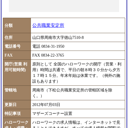
公共職業安定所
分類
住所
山口県周南市大字徳山7510-8
電話番号
電話 0834-31-1950
FAX
FAX 0834-22-3765
開庁(営業 利
原則として 全国のハローワークの開庁（営業・利
用可能時間)
用）時間は共通で、平日の朝８時３０分から夕方
１７時１５分。年末年始は休業です。（例外の施
設もあります）
管轄地
周南市（下松公共職業安定所の管轄区域を除
く。）
更新日
2012年07月03日
特記事項
マザーズコーナー設置
ハローワーク
ハローワークの求人情報は、インターネットで見