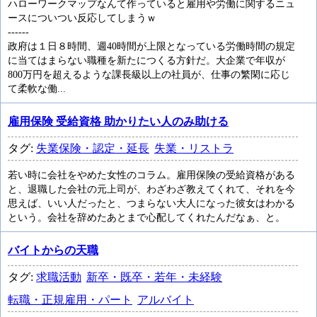
ハローワークマップなんて作っていると雇用や労働に関するニュ
ースについつい反応してしまうｗ
------
政府は１日８時間、週40時間が上限となっている労働時間の規定
に当てはまらない職種を新たにつくる方針だ。大企業で年収が
800万円を超えるような課長級以上の社員が、仕事の繁閑に応じ
て柔軟な働...
雇用保険 受給資格 助かりたい人のみ助ける
タグ:
失業保険・認定・延長
失業・リストラ
若い時に会社をやめた女性のコラム。雇用保険の受給資格がある
と、退職した会社の元上司が、わざわざ教えてくれて、それを今
思えば、いい人だったと、つまらない大人になった彼女はわかる
という。会社を辞めたあとまで心配してくれたんだなぁ、と。
バイトからの天職
タグ:
求職活動
新卒・既卒・若年・未経験
転職・正規雇用・パート
アルバイト