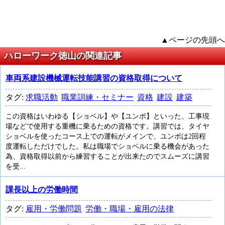
▲ページの先頭へ
ハローワーク徳山の関連記事
車両系建設機械運転技能講習の資格取得について
タグ:
求職活動
職業訓練・セミナー
資格
建設
建築
この資格はいわゆる【ショベル】や【ユンボ】といった、工事現
場などで使用する重機に乗るための資格です。講習では、タイヤ
ショベルを使ったコース上での運転がメインで、ユンボは2回程
度運転しただけでした。私は職場でショベルに乗る機会があった
為、資格取得以前から練習することが出来たのでスムーズに講習
を受...
課長以上の労働時間
タグ:
雇用・労働問題
労働・職場・雇用の法律