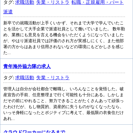
タグ:
求職活動
失業・リストラ
転職・正規雇用・パート
派遣
新卒での就職活動が上手くいかず、それまで大学で学んでいたこ
とを活かして大手企業で派遣社員として働いていました。 数年勤
め、業務にも意見を言える機会をいただくようになっていました
が、やはり派遣社員では評価のされ方が実感しにくく、また他部
署の方からはあまり信用されないなどの環境にもどかしさを感じ
た...
青年海外協力隊の求人
タグ:
求職活動
失業・リストラ
管理人は自分が会社都合で離職し、いろんなことを覚悟した。破
産宣告の手前、任意整理まで行く可能性も十分にある。しかしま
だその前にやれること、努力できることがたくさんあって頑張っ
たわけだが、もし物質的、資産的に失うものがなくなったなら、
いっそ身軽になったとポジティブに考えて、最低限の衣食住だけ
あれ...
クラウドワーカーになるまで