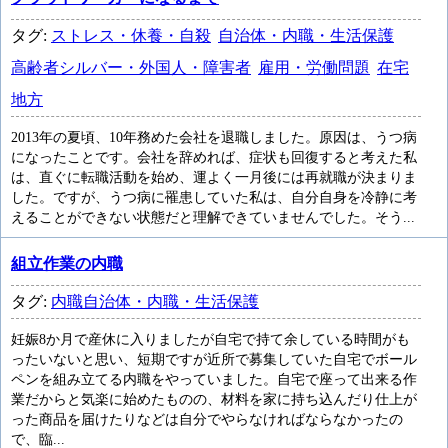
タグ:
ストレス・休養・自殺
自治体・内職・生活保護
高齢者シルバー・外国人・障害者
雇用・労働問題
在宅
地方
2013年の夏頃、10年務めた会社を退職しました。原因は、うつ病
になったことです。会社を辞めれば、症状も回復すると考えた私
は、直ぐに転職活動を始め、運よく一月後には再就職が決まりま
した。ですが、うつ病に罹患していた私は、自分自身を冷静に考
えることができない状態だと理解できていませんでした。そう...
組立作業の内職
タグ:
内職自治体・内職・生活保護
妊娠8か月で産休に入りましたが自宅で持て余している時間がも
ったいないと思い、短期ですが近所で募集していた自宅でボール
ペンを組み立てる内職をやっていました。自宅で座って出来る作
業だからと気楽に始めたものの、材料を家に持ち込んだり仕上が
った商品を届けたりなどは自分でやらなければならなかったの
で、臨...