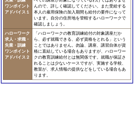
失業・訓練
べての講座が対象になっているわけではありませ
ワンポイント
んので、詳しく確認してください。また受給する
アドバイス１
本人の雇用保険の加入期間も給付の要件になって
います。自分の住所地を管轄するハローワークで
確認しましょう。
ハローワーク
「ハローワークの教育訓練給付の対象講座だか
求人・求職・
ら、必ず就職できる、必ず資格をとれる」という
失業・訓練
ことではありません。勿論、講座、講習自体が資
ワンポイント
格に直結している場合もありますが、ハローワー
アドバイス２
クの教育訓練給付とは無関係です。就職が保証さ
れることは少ないケースですが、実施する学校、
教室が、求人情報の提供などをしている場合もあ
ります。