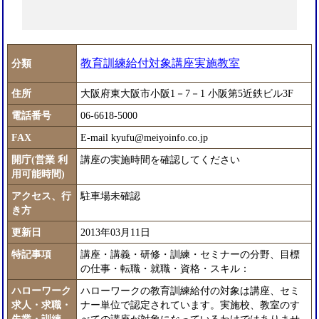
教育訓練給付対象講座実施教室
分類
住所
大阪府東大阪市小阪1－7－1 小阪第5近鉄ビル3F
電話番号
06-6618-5000
FAX
E-mail kyufu@meiyoinfo.co.jp
開庁(営業 利
講座の実施時間を確認してください
用可能時間)
アクセス、行
駐車場未確認
き方
更新日
2013年03月11日
特記事項
講座・講義・研修・訓練・セミナーの分野、目標
の仕事・転職・就職・資格・スキル：
ハローワーク
ハローワークの教育訓練給付の対象は講座、セミ
求人・求職・
ナー単位で認定されています。実施校、教室のす