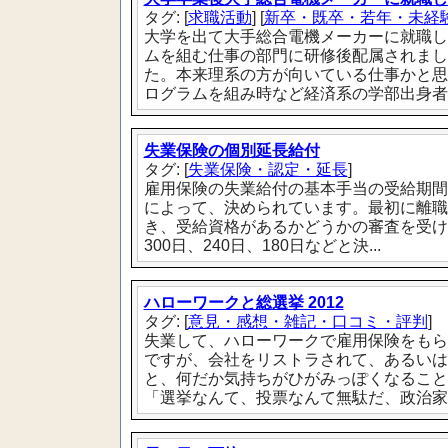
タグ: [
求職活動
] [
新卒・既卒・若年・未経
大学を出て大手総合電機メーカーに就職し
ムを組む仕事の部門に研修後配属されまし
た。本来理系の方が向いている仕事かと思
ログラムを組み時など経済系の学部出身者..
失業保険の個別延長給付
タグ: [
失業保険・認定・延長
]
雇用保険の失業給付の基本手当の受給期間
によって、決められています。最初に離職
き、受給資格があるかどうかの審査を受け
300日、240日、180日などと決...
ハローワークと総選挙 2012
タグ: [
意見・感想・雑記・口コミ・評判
]
失業して、ハローワークで雇用保険をもら
ですが、会社をリストラされて、あるいは
と、何だか気持ちがひがみっぽくなること
「選挙なんて、投票なんて無駄だ、政治家な