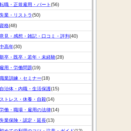
転職・正規雇用・パート
(56)
失業・リストラ
(50)
資格
(48)
意見・感想・雑記・口コミ・評判
(40)
中高年
(30)
新卒・既卒・若年・未経験
(28)
雇用・労働問題
(19)
職業訓練・セミナー
(18)
自治体・内職・生活保護
(15)
ストレス・休養・自殺
(14)
労働・職場・雇用の法律
(14)
失業保険・認定・延長
(13)
初めての利用のコツ・注意・ガイド
(12)