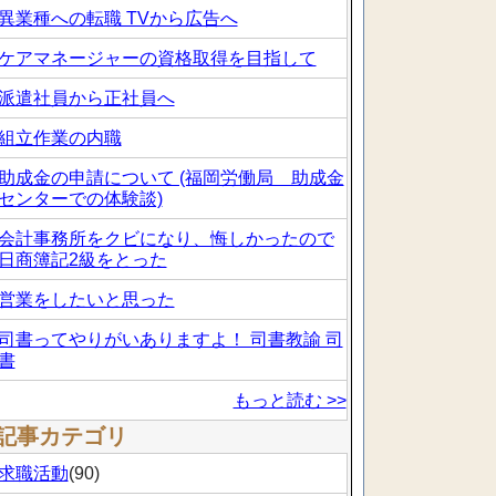
異業種への転職 TVから広告へ
ケアマネージャーの資格取得を目指して
派遣社員から正社員へ
組立作業の内職
助成金の申請について (福岡労働局 助成金
センターでの体験談)
会計事務所をクビになり、悔しかったので
日商簿記2級をとった
営業をしたいと思った
司書ってやりがいありますよ！ 司書教諭 司
書
もっと読む >>
記事カテゴリ
求職活動
(90)