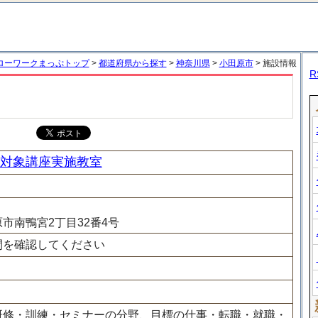
ローワークまっぷトップ
>
都道府県から探す
>
神奈川県
>
小田原市
> 施設情報
R
対象講座実施教室
市南鴨宮2丁目32番4号
間を確認してください
研修・訓練・セミナーの分野、目標の仕事・転職・就職・