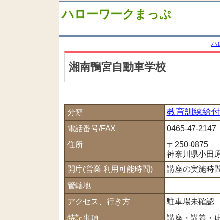
ハローワークまっぷ
ハ
湘南鴨宮自動車学校
教育訓練給付
分類
電話番号/FAX
0465-47-2147
住所
〒250-0875
神奈川県小田原
開庁(営業 利用可能時間)
講座の実施時
管轄地
アクセス、行き方
駐車場未確認
特記事項
講座・講義・