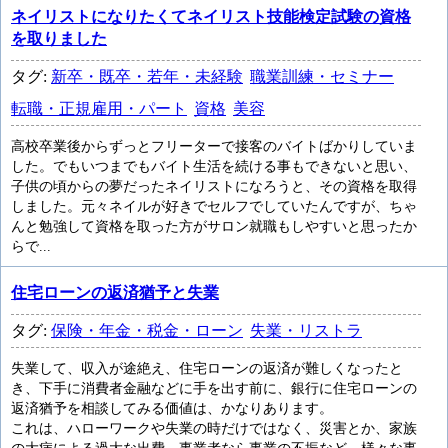
ネイリストになりたくてネイリスト技能検定試験の資格
を取りました
タグ:
新卒・既卒・若年・未経験
職業訓練・セミナー
転職・正規雇用・パート
資格
美容
高校卒業後からずっとフリーターで接客のバイトばかりしていま
した。でもいつまでもバイト生活を続ける事もできないと思い、
子供の頃からの夢だったネイリストになろうと、その資格を取得
しました。元々ネイルが好きでセルフでしていたんですが、ちゃ
んと勉強して資格を取った方がサロン就職もしやすいと思ったか
らで...
住宅ローンの返済猶予と失業
タグ:
保険・年金・税金・ローン
失業・リストラ
失業して、収入が途絶え、住宅ローンの返済が難しくなったと
き、下手に消費者金融などに手を出す前に、銀行に住宅ローンの
返済猶予を相談してみる価値は、かなりあります。
これは、ハローワークや失業の時だけではなく、災害とか、家族