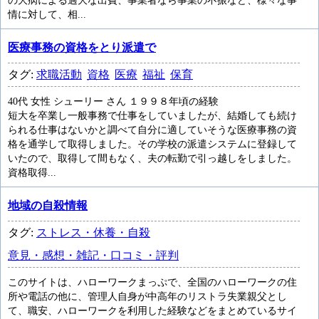
の大病による過大な出費、事業者なら事業の不振など、様々な事
情に対して、相...
医療事務の資格をとり派遣で
タグ:
求職活動
資格
医療
福祉
保育
40代 女性 シューリー さん １９９８年頃の経験
短大を卒業し一般事務で仕事をしていましたが、結婚しても続け
られる仕事はないかと調べて自分に適していそうな医療事務の資
格を通学して取得しました。その学校の派遣システムに登録して
いたので、取得して間もなく、夫の転勤で引っ越しをしました。
資格取得...
地域の自殺情報
タグ:
ストレス・休養・自殺
意見・感想・雑記・口コミ・評判
このサイトは、ハローワークまっぷで、全国のハローワークの住
所や電話の他に、管理人自身が中高年のリストラ失業親父とし
て、職安、ハローワークを利用した経験などをまとめているサイ