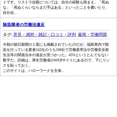
トです。リストラ自殺については、自分の経験も踏まえ、「死ぬ
な」「死ぬくらいならまだ手はある」といったことを書いたり、
自分自...
除染業者の労働法違反
タグ:
意見・感想・雑記・口コミ・評判
雇用・労働問題
今朝の朝日新聞の１面にも掲載されていたのだが、福島県内で除
染を行っている業者242社のうち108社で労働基準法や労働安全衛
生法等の関係法令の違反が見つかった。45%というとんでもない
数字だ。詳細は、厚生労働省のWEBサイトにあるので、下にリン
クを貼っておく。
このサイトは、ハローワークを主体...