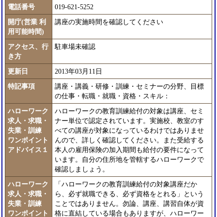
電話番号
019-621-5252
開庁(営業 利
講座の実施時間を確認してください
用可能時間)
アクセス、行
駐車場未確認
き方
更新日
2013年03月11日
特記事項
講座・講義・研修・訓練・セミナーの分野、目標
の仕事・転職・就職・資格・スキル：
ハローワーク
ハローワークの教育訓練給付の対象は講座、セミ
求人・求職・
ナー単位で認定されています。実施校、教室のす
失業・訓練
べての講座が対象になっているわけではありませ
ワンポイント
んので、詳しく確認してください。また受給する
アドバイス１
本人の雇用保険の加入期間も給付の要件になって
います。自分の住所地を管轄するハローワークで
確認しましょう。
ハローワーク
「ハローワークの教育訓練給付の対象講座だか
求人・求職・
ら、必ず就職できる、必ず資格をとれる」という
失業・訓練
ことではありません。勿論、講座、講習自体が資
ワンポイント
格に直結している場合もありますが、ハローワー