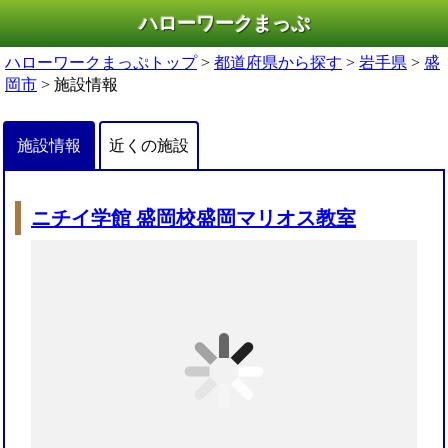
ハローワークまっぷ
ハローワークまっぷトップ
>
都道府県から探す
>
岩手県
>
盛
岡市
> 施設情報
施設情報
近くの施設
ニチイ学館 盛岡校盛岡マリオス教室