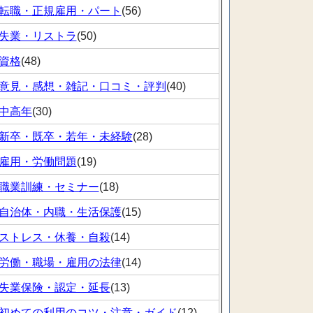
転職・正規雇用・パート
(56)
失業・リストラ
(50)
資格
(48)
意見・感想・雑記・口コミ・評判
(40)
中高年
(30)
新卒・既卒・若年・未経験
(28)
雇用・労働問題
(19)
職業訓練・セミナー
(18)
自治体・内職・生活保護
(15)
ストレス・休養・自殺
(14)
労働・職場・雇用の法律
(14)
失業保険・認定・延長
(13)
初めての利用のコツ・注意・ガイド
(12)