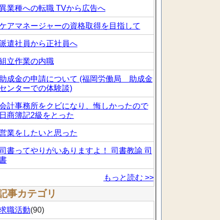
異業種への転職 TVから広告へ
ケアマネージャーの資格取得を目指して
派遣社員から正社員へ
組立作業の内職
助成金の申請について (福岡労働局 助成金
センターでの体験談)
会計事務所をクビになり、悔しかったので
日商簿記2級をとった
営業をしたいと思った
司書ってやりがいありますよ！ 司書教諭 司
書
もっと読む >>
記事カテゴリ
求職活動
(90)