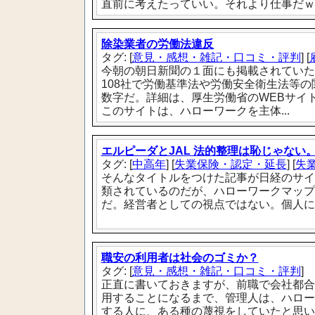
直前に考えたっていい。それより仕事だｗ
除染業者の労働法違反
タグ: [
意見・感想・雑記・口コミ・評判
] [
今朝の朝日新聞の１面にも掲載されていた
108社で労働基準法や労働安全衛生法等の
数字だ。詳細は、厚生労働省のWEBサイ
このサイトは、ハローワークを主体...
エルピーダとJAL 法的整理は恥じゃない
タグ: [
中高年
] [
失業保険・認定・延長
] [
失
そんなタイトルをつけた記事が日経のサイ
類されているのだが、ハローワークマップ
だ。経営者としての視点ではない。個人に
職安の利用者は社会のゴミか？
タグ: [
意見・感想・雑記・口コミ・評判
]
正直に書いておきますが、前職で会社都合
用することになるまで、管理人は、ハロー
する人に、ある種の蔑視をしていたと思い