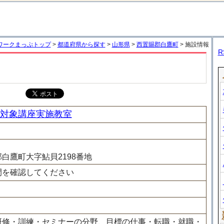
ワークまっぷトップ
>
都道府県から探す
>
山形県
>
西置賜郡白鷹町
> 施設情報
R
対象講座実施教室
白鷹町大字鮎貝2198番地
間を確認してください
研修・訓練・セミナーの分野、目標の仕事・転職・就職・