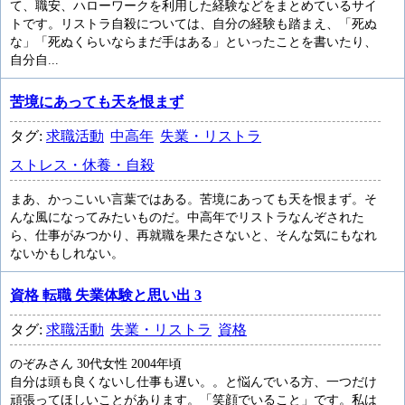
て、職安、ハローワークを利用した経験などをまとめているサイ
トです。リストラ自殺については、自分の経験も踏まえ、「死ぬ
な」「死ぬくらいならまだ手はある」といったことを書いたり、
自分自...
苦境にあっても天を恨まず
タグ:
求職活動
中高年
失業・リストラ
ストレス・休養・自殺
まあ、かっこいい言葉ではある。苦境にあっても天を恨まず。そ
んな風になってみたいものだ。中高年でリストラなんぞされた
ら、仕事がみつかり、再就職を果たさないと、そんな気にもなれ
ないかもしれない。
資格 転職 失業体験と思い出 3
タグ:
求職活動
失業・リストラ
資格
のぞみさん 30代女性 2004年頃
自分は頭も良くないし仕事も遅い。。と悩んでいる方、一つだけ
頑張ってほしいことがあります。「笑顔でいること」です。私は