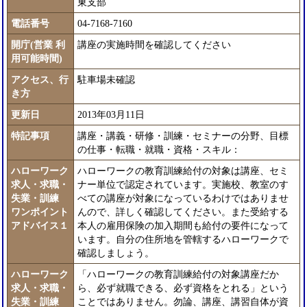
東支部
電話番号
04-7168-7160
開庁(営業 利
講座の実施時間を確認してください
用可能時間)
アクセス、行
駐車場未確認
き方
更新日
2013年03月11日
特記事項
講座・講義・研修・訓練・セミナーの分野、目標
の仕事・転職・就職・資格・スキル：
ハローワーク
ハローワークの教育訓練給付の対象は講座、セミ
求人・求職・
ナー単位で認定されています。実施校、教室のす
失業・訓練
べての講座が対象になっているわけではありませ
ワンポイント
んので、詳しく確認してください。また受給する
アドバイス１
本人の雇用保険の加入期間も給付の要件になって
います。自分の住所地を管轄するハローワークで
確認しましょう。
ハローワーク
「ハローワークの教育訓練給付の対象講座だか
求人・求職・
ら、必ず就職できる、必ず資格をとれる」という
失業・訓練
ことではありません。勿論、講座、講習自体が資