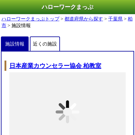
ハローワークまっぷ
ハローワークまっぷトップ
>
都道府県から探す
>
千葉県
>
柏
市
> 施設情報
施設情報
近くの施設
日本産業カウンセラー協会 柏教室