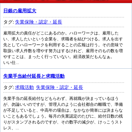
日銀の雇用拡大
タグ:
失業保険・認定・延長
雇用拡大の責任がどこにあるのか。ハローワークは、雇用した
い、求人したいという企業を、求職者を結びつける。求人を出す
先としてハローワークを利用することの広報は行う。その意味で
取扱い求人件数を増やす努力はするけれど、雇用そのもの数を増
やすことは、まったく行っていない。経済政策だもんなぁ。
いい仕...
失業手当給付延長と求職活動
タグ:
求職活動
失業保険・認定・延長
失業手当の延長給付などもらわず、再就職が決まっているほう
が、勿論いいのですが、管理人のように会社都合の離職で、準備
が不足していると、中高年の場合は、なかなか簡単には決まらな
いこともあるでしょう。毎月の失業認定のたびに、給付日数の残
りがスタンプされるのですが、その数字の減少が、けっこうスト
レス、...