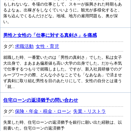
もしれないな。冬場の仕事として、スキーが振興された時期もあ
るよなぁ。出稼ぎをしなくていいように。観光が多様化すると、
落ち込んでくるんだけどな。地域、地方の雇用問題も、奥が深
い。
男性と女性の「仕事に対する真剣さ」を痛感
タグ:
求職活動
女性・育児
就職した時、一番驚いたのは「男性の真剣さ」でした。私は女子
大出身で、まあまあ偏差値も高い大学の出身でした。だから本気
で仕事するつもりで就職しました。ですが、新入社員研修でのグ
ループワークの際、どんな小さなことでも「なあなあ」で済ませ
ず真剣に取り組む男性を目のあたりにして、女性の自分とは違う
「就...
住宅ローンの返済猶予の問い合わせ
タグ:
保険・年金・税金・ローン
失業・リストラ
失業した時、住宅ローンの返済猶予を銀行に願い出た経験は、以
前書いた。住宅ローンの返済猶予