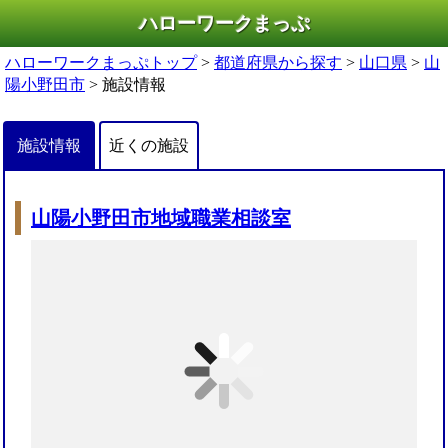
ハローワークまっぷ
ハローワークまっぷトップ
>
都道府県から探す
>
山口県
>
山
陽小野田市
> 施設情報
施設情報
近くの施設
山陽小野田市地域職業相談室