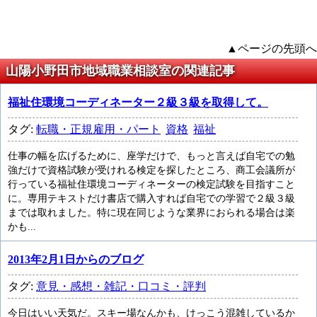
▲ページの先頭へ
山陽小野田市地域職業相談室の関連記事
福祉住環境コーディネーター２級３級を取得して。
タグ:
転職・正規雇用・パート
資格
福祉
仕事の幅を広げるために、座学だけで、もっと言えば自宅での勉
強だけで資格試験が受けれる検定を探したところ、商工会議所が
行っている福祉住環境コーディネーターの検定試験を目指すこと
に。専用テキストだけ書店で購入すれば自宅での学習で２級３級
までは取れました。特に現在同じような業界におられる場合は楽
かも...
2013年2月1日からのブログ
タグ:
意見・感想・雑記・口コミ・評判
今日はいい天気だ。スキー場なんかも、けっこう混雑しているか