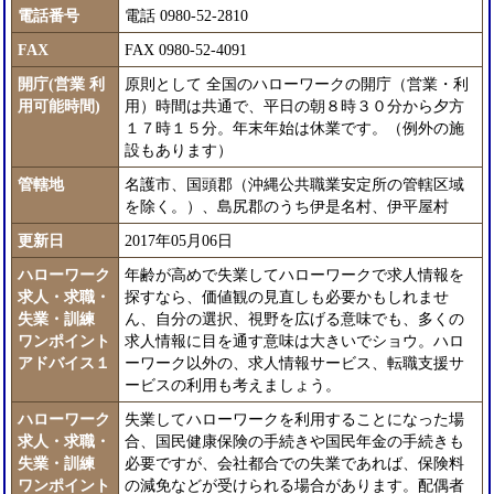
電話番号
電話 0980-52-2810
FAX
FAX 0980-52-4091
開庁(営業 利
原則として 全国のハローワークの開庁（営業・利
用可能時間)
用）時間は共通で、平日の朝８時３０分から夕方
１７時１５分。年末年始は休業です。（例外の施
設もあります）
管轄地
名護市、国頭郡（沖縄公共職業安定所の管轄区域
を除く。）、島尻郡のうち伊是名村、伊平屋村
更新日
2017年05月06日
ハローワーク
年齢が高めで失業してハローワークで求人情報を
求人・求職・
探すなら、価値観の見直しも必要かもしれませ
失業・訓練
ん、自分の選択、視野を広げる意味でも、多くの
ワンポイント
求人情報に目を通す意味は大きいでショウ。ハロ
アドバイス１
ーワーク以外の、求人情報サービス、転職支援サ
ービスの利用も考えましょう。
ハローワーク
失業してハローワークを利用することになった場
求人・求職・
合、国民健康保険の手続きや国民年金の手続きも
失業・訓練
必要ですが、会社都合での失業であれば、保険料
ワンポイント
の減免などが受けられる場合があります。配偶者