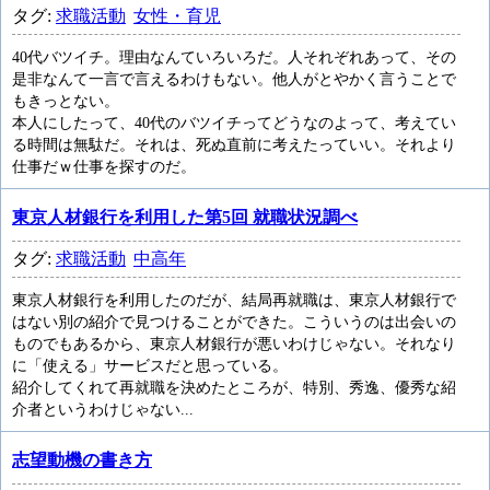
タグ:
求職活動
女性・育児
40代バツイチ。理由なんていろいろだ。人それぞれあって、その
是非なんて一言で言えるわけもない。他人がとやかく言うことで
もきっとない。
本人にしたって、40代のバツイチってどうなのよって、考えてい
る時間は無駄だ。それは、死ぬ直前に考えたっていい。それより
仕事だｗ仕事を探すのだ。
東京人材銀行を利用した第5回 就職状況調べ
タグ:
求職活動
中高年
東京人材銀行を利用したのだが、結局再就職は、東京人材銀行で
はない別の紹介で見つけることができた。こういうのは出会いの
ものでもあるから、東京人材銀行が悪いわけじゃない。それなり
に「使える」サービスだと思っている。
紹介してくれて再就職を決めたところが、特別、秀逸、優秀な紹
介者というわけじゃない...
志望動機の書き方