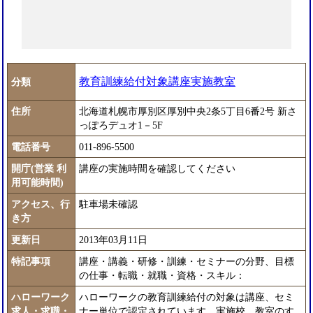
教育訓練給付対象講座実施教室
分類
住所
北海道札幌市厚別区厚別中央2条5丁目6番2号 新さ
っぽろデュオ1－5F
電話番号
011-896-5500
開庁(営業 利
講座の実施時間を確認してください
用可能時間)
アクセス、行
駐車場未確認
き方
更新日
2013年03月11日
特記事項
講座・講義・研修・訓練・セミナーの分野、目標
の仕事・転職・就職・資格・スキル：
ハローワーク
ハローワークの教育訓練給付の対象は講座、セミ
求人・求職・
ナー単位で認定されています。実施校、教室のす