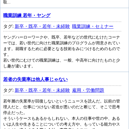
取...
職業訓練 若年・ヤング
タグ:
新卒・既卒・若年・未経験
職業訓練・セミナー
ヤングハーローワークや、既卒、若年などの世代にむけたコーナ
ーでは、若い世代に向けた職業訓練のプログラムが用意されてい
ます。就職するために必要となる技術をみにつけるためのもので
す。
若い世代にむけての職業訓練は、一般、中高年に向けたものと少
し趣が違います。
若者の失業率は他人事じゃない
タグ:
新卒・既卒・若年・未経験
雇用・労働問題
若年層の失業率が回復しないというニュースを読んだ。以前の管
理人だと、仕事につけない若造が悪いのだと断じて、そこで思考
停止だった。
そういうケースもあるかもしれない。本人の仕事や世の中、ある
いは人生や生きることについての考え方や、もっている能力やス