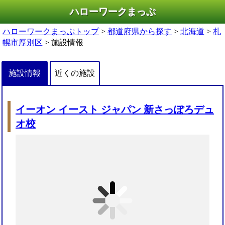
ハローワークまっぷ
ハローワークまっぷトップ
>
都道府県から探す
>
北海道
>
札
幌市厚別区
> 施設情報
施設情報
近くの施設
イーオン イースト ジャパン 新さっぽろデュ
オ校