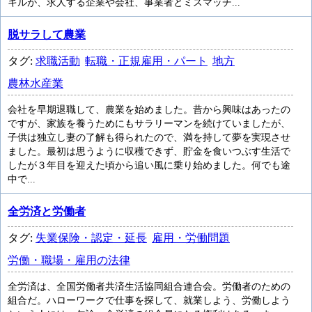
キルが、求人する企業や会社、事業者とミスマッチ...
脱サラして農業
タグ:
求職活動
転職・正規雇用・パート
地方
農林水産業
会社を早期退職して、農業を始めました。昔から興味はあったの
ですが、家族を養うためにもサラリーマンを続けていましたが、
子供は独立し妻の了解も得られたので、満を持して夢を実現させ
ました。最初は思うように収穫できず、貯金を食いつぶす生活で
したが３年目を迎えた頃から追い風に乗り始めました。何でも途
中で...
全労済と労働者
タグ:
失業保険・認定・延長
雇用・労働問題
労働・職場・雇用の法律
全労済は、全国労働者共済生活協同組合連合会。労働者のための
組合だ。ハローワークで仕事を探して、就業しよう、労働しよう