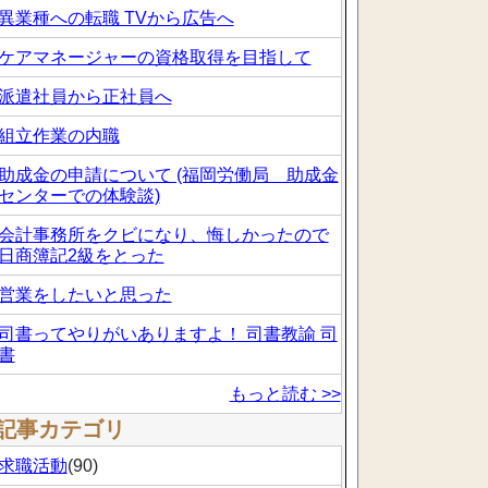
異業種への転職 TVから広告へ
ケアマネージャーの資格取得を目指して
派遣社員から正社員へ
組立作業の内職
助成金の申請について (福岡労働局 助成金
センターでの体験談)
会計事務所をクビになり、悔しかったので
日商簿記2級をとった
営業をしたいと思った
司書ってやりがいありますよ！ 司書教諭 司
書
もっと読む >>
記事カテゴリ
求職活動
(90)