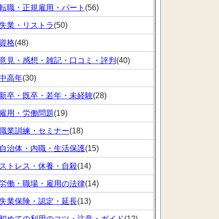
転職・正規雇用・パート
(56)
失業・リストラ
(50)
資格
(48)
意見・感想・雑記・口コミ・評判
(40)
中高年
(30)
新卒・既卒・若年・未経験
(28)
雇用・労働問題
(19)
職業訓練・セミナー
(18)
自治体・内職・生活保護
(15)
ストレス・休養・自殺
(14)
労働・職場・雇用の法律
(14)
失業保険・認定・延長
(13)
初めての利用のコツ・注意・ガイド
(12)