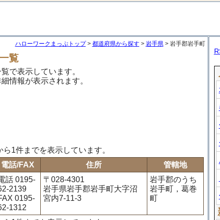
ハローワークまっぷトップ
>
都道府県から探す
>
岩手県
> 岩手郡岩手町
R
一覧
一覧で表示しています。
詳細情報が表示されます。
から1件までを表示しています。
電話/FAX
住所
管轄地
電話 0195-
〒028-4301
岩手郡のうち
62-2139
岩手県岩手郡岩手町大字沼
岩手町，葛巻
FAX 0195-
宮内7-11-3
町
62-1312