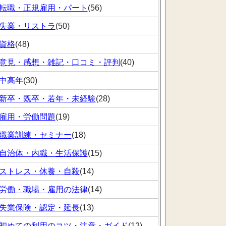
転職・正規雇用・パート
(56)
失業・リストラ
(50)
資格
(48)
意見・感想・雑記・口コミ・評判
(40)
中高年
(30)
新卒・既卒・若年・未経験
(28)
雇用・労働問題
(19)
職業訓練・セミナー
(18)
自治体・内職・生活保護
(15)
ストレス・休養・自殺
(14)
労働・職場・雇用の法律
(14)
失業保険・認定・延長
(13)
初めての利用のコツ・注意・ガイド
(12)