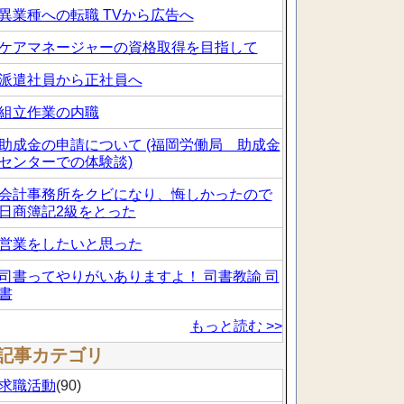
異業種への転職 TVから広告へ
ケアマネージャーの資格取得を目指して
派遣社員から正社員へ
組立作業の内職
助成金の申請について (福岡労働局 助成金
センターでの体験談)
会計事務所をクビになり、悔しかったので
日商簿記2級をとった
営業をしたいと思った
司書ってやりがいありますよ！ 司書教諭 司
書
もっと読む >>
記事カテゴリ
求職活動
(90)