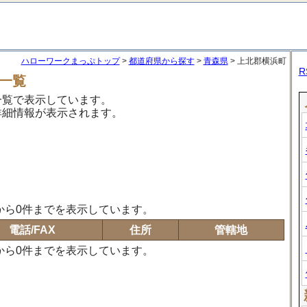
ハローワークまっぷトップ
>
都道府県から探す
>
青森県
> 上北郡横浜町
R
一覧
一覧で表示しています。
詳細情報が表示されます。
から0件までを表示しています。
電話/FAX
住所
管轄地
から0件までを表示しています。