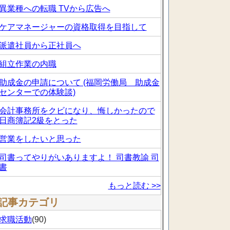
異業種への転職 TVから広告へ
ケアマネージャーの資格取得を目指して
派遣社員から正社員へ
組立作業の内職
助成金の申請について (福岡労働局 助成金
センターでの体験談)
会計事務所をクビになり、悔しかったので
日商簿記2級をとった
営業をしたいと思った
司書ってやりがいありますよ！ 司書教諭 司
書
もっと読む >>
記事カテゴリ
求職活動
(90)