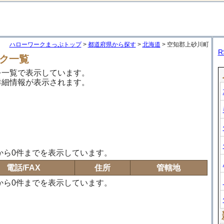
ハローワークまっぷトップ
>
都道府県から探す
>
北海道
> 空知郡上砂川町
R
ク一覧
を一覧で表示しています。
詳細情報が表示されます。
から0件までを表示しています。
電話/FAX
住所
管轄地
から0件までを表示しています。