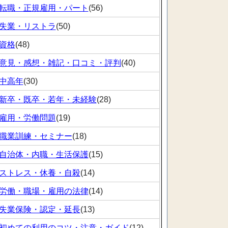
転職・正規雇用・パート
(56)
失業・リストラ
(50)
資格
(48)
意見・感想・雑記・口コミ・評判
(40)
中高年
(30)
新卒・既卒・若年・未経験
(28)
雇用・労働問題
(19)
職業訓練・セミナー
(18)
自治体・内職・生活保護
(15)
ストレス・休養・自殺
(14)
労働・職場・雇用の法律
(14)
失業保険・認定・延長
(13)
初めての利用のコツ・注意・ガイド
(12)