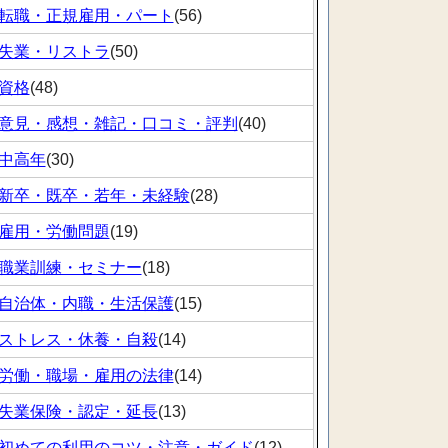
転職・正規雇用・パート
(56)
失業・リストラ
(50)
資格
(48)
意見・感想・雑記・口コミ・評判
(40)
中高年
(30)
新卒・既卒・若年・未経験
(28)
雇用・労働問題
(19)
職業訓練・セミナー
(18)
自治体・内職・生活保護
(15)
ストレス・休養・自殺
(14)
労働・職場・雇用の法律
(14)
失業保険・認定・延長
(13)
初めての利用のコツ・注意・ガイド
(12)