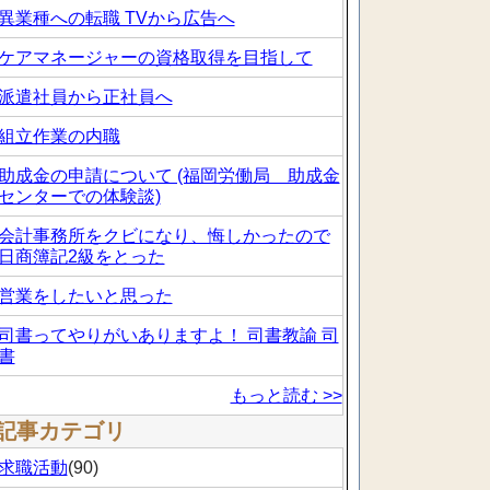
異業種への転職 TVから広告へ
ケアマネージャーの資格取得を目指して
派遣社員から正社員へ
組立作業の内職
助成金の申請について (福岡労働局 助成金
センターでの体験談)
会計事務所をクビになり、悔しかったので
日商簿記2級をとった
営業をしたいと思った
司書ってやりがいありますよ！ 司書教諭 司
書
もっと読む >>
記事カテゴリ
求職活動
(90)