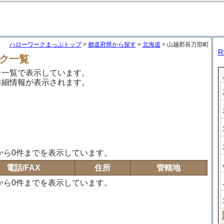
ハローワークまっぷトップ
>
都道府県から探す
>
北海道
> 山越郡長万部町
R
ク一覧
を一覧で表示しています。
詳細情報が表示されます。
から0件までを表示しています。
電話/FAX
住所
管轄地
から0件までを表示しています。